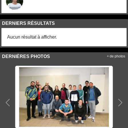
DERNIERS RÉSULTATS
Aucun résultat à afficher.
DERNIÈRES PHOTOS
+ de photos
Précedent
Sui