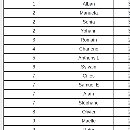
1
Alban
2
Manuela
2
Sonia
2
Yohann
3
Romain
4
Charlène
5
Anthony L
6
Sylvain
7
Gilles
7
Samuel E
7
Alain
7
Stéphane
8
Olivier
9
Maelle
9
Peter