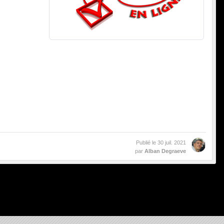
Publié le
30 juil. 2021
par
Alban Degraeve